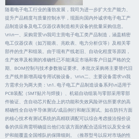
随着电子电工行业的蓬勃发展，我司为进一步扩大生产能力、
提升产品精度与质量控制水平，现面向国内外诚求电子电工产
品制造设备及电工仪器仪表制造相关设备的批量采购信息。
\n\n一、采购背景\n我司主营电子电工类产品制造，涵盖精密
电工仪器仪表（如万能表、兆欧表、电力分析仪等）及相关零
部件的生产和组装。由于现有产线老旧、自动化程度等原因，
生产效率及检测的准确性已不能满足市场和客户日益严格的交
期、BOM控制与技术参数验证要求。本批次采购将主要替代旧
生产线并新增高端专用试验设备。\n\n二、主要设备需求\n我
方需求分为两大类：\n1. 电子电工产品制造设备系列\n适用于
PCB装配（SMT贴片与焊接）、机箱自动组装与零部采用零部
件验证、含自动芯片配合上的功能和失效风险评估所要求的高
精确性全自动半导体测试/成品例行和耐压测试。如在防抖方面
的核心技术有测试系统的高精联调配可以综合考虑接洽报价设
备的供应商需明确提出他们在该方面的配合适应性以及安全保
护和能覆盖全国维队的保障细则。（推荐型号以应对市场的性