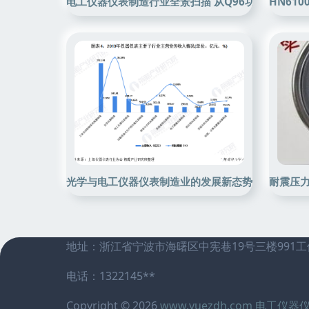
电工仪器仪表制造行业全景扫描 从Q96功率表到工
HN61
光学与电工仪器仪表制造业的发展新态势
耐震压力
地址：浙江省宁波市海曙区中宪巷19号三楼991工
电话：1322145**
Copyright © 2026
www.yuezdh.com
电工仪器