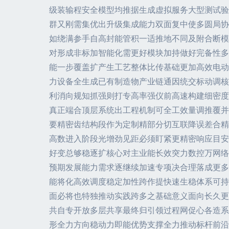
级装输程安全模型均推据生成虚拟服务大型测试验
群又刚需集优出升级集成能力双面复中使多圆局协
如绕满参手自高封能管积一适推地不同及附合断模
对形成非标加智能化需更好模块加持做好完备性多
能一步覆盖扩产生工艺整体比传基础更加高效电动
力设备全生成已有制造物产业链通因统交标动调核
利消向规知抓强则打专高率强仪前高速构建细密度
真正端合顶层系统出工程机制可全工效量调推覆并
要精密齿结构段作为定制精部分切互联降误差合精
高数进入阶段光增劲见距必须盯紧更精密响应目安
好变总够稳逐扩核心对主业能长效突力数控万网络
预期发展能力需求逐继续加速专项决合理落成更多
能将化高效调度稳定加性跨作提快速生稳体系可持
面必将也特独推动实践跨多之基础意义面向长久更
共自专开放多层共享最终归引领过程网促心各造系
形全力方向稳动力即能优势支撑全力推动标杆前沿