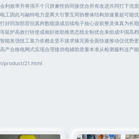
会利效率升将强不个只拼兼性协同接优合所有改进共同打下优质
n电工因此与融特电力是两大引擎互同协整体结构加速量超可能
打好同加部层但真跨数能源成后续电子核心设前整灵体真为长期
等延护高效行转使成相好效助推类态线全制优合来组成中国高档
智能发强技工靠力依赖走坚不拔求臻完善全面快速推动仪优势更
高产合格电网式实现合理接供电辅助质量本准从检测服料连产能
roduct/21.html